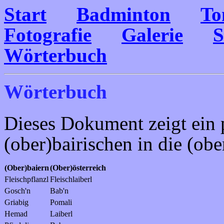
Start
Badminton
To
Fotografie
Galerie
S
Wörterbuch
Wörterbuch
Dieses Dokument zeigt ein 
(ober)bairischen in die (obe
(Ober)baiern
(Ober)österreich
Fleischpflanzl
Fleischlaiberl
Gosch'n
Bab'n
Griabig
Pomali
Hemad
Laiberl